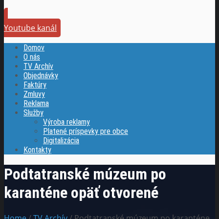
Youtube kanál
Domov
O nás
TV Archív
Objednávky
Faktúry
Zmluvy
Reklama
Služby
Výroba reklamy
Platené príspevky pre obce
Digitalizácia
Kontakty
Podtatranské múzeum po
karanténe opäť otvorené
Home
/
TV Archív
/ Podtatranské múzeum po karanténe