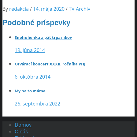
By
redakcia
/
14. mája 2020
/
TV Archív
Podobné príspevky
Snehulienka a päť trpaslíkov
19. júna 2014
Otvárací koncert XXXII. ročníka PHJ
6. októbra 2014
My na to máme
26. septembra 2022
Domov
O nás