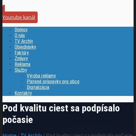
Youtube kanál
Domov
O nás
TV Archív
Objednávky
Faktúry
Zmluvy
Reklama
Služby
Výroba reklamy
Platené príspevky pre obce
Digitalizácia
Kontakty
Pod kvalitu ciest sa podpísalo
počasie
Home
/
TV Archív
/ Pod kvalitu ciest sa podpísalo počasie