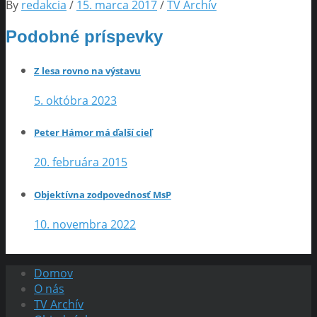
By
redakcia
/
15. marca 2017
/
TV Archív
Podobné príspevky
Z lesa rovno na výstavu
5. októbra 2023
Peter Hámor má ďalší cieľ
20. februára 2015
Objektívna zodpovednosť MsP
10. novembra 2022
Domov
O nás
TV Archív