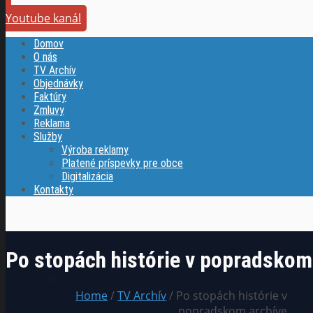
Youtube kanál
Domov
O nás
TV Archív
Objednávky
Faktúry
Zmluvy
Reklama
Služby
Výroba reklamy
Platené príspevky pre obce
Digitalizácia
Kontakty
Po stopách histórie v popradskom
Home
/
TV Archív
/ Po stopách histórie v
popradskom archíve