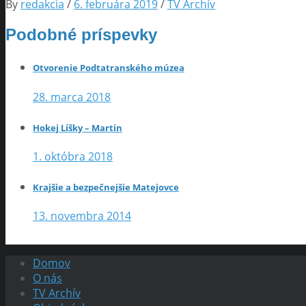
By
redakcia
/
6. februára 2019
/
TV Archív
Podobné príspevky
Otvorenie Podtatranského múzea
28. marca 2018
Hokej Líšky – Martin
1. októbra 2018
Krajšie a bezpečnejšie Matejovce
13. novembra 2014
Domov
O nás
TV Archív