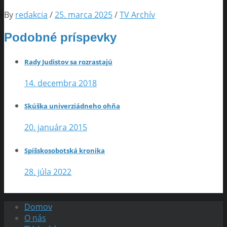
By
redakcia
/
25. marca 2025
/
TV Archív
Podobné príspevky
Rady Judistov sa rozrastajú
14. decembra 2018
Skúška univerziádneho ohňa
20. januára 2015
Spišskosobotská kronika
28. júla 2022
Domov
O nás