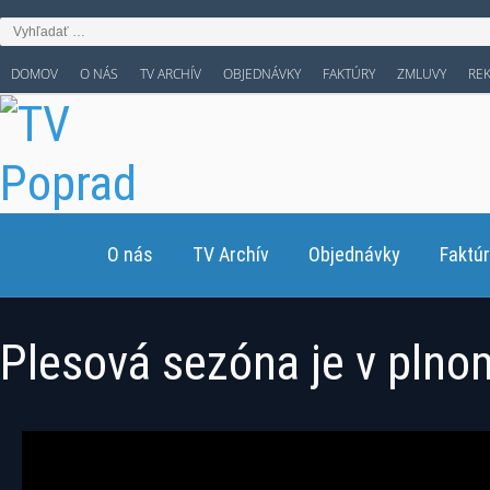
DOMOV
O NÁS
TV ARCHÍV
OBJEDNÁVKY
FAKTÚRY
ZMLUVY
RE
O nás
TV Archív
Objednávky
Faktú
Plesová sezóna je v plno