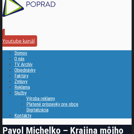
Youtube kanál
Domov
O nás
TV Archív
Objednávky
Faktúry
Zmluvy
Reklama
Služby
Výroba reklamy
Platené príspevky pre obce
Digitalizácia
Kontakty
Pavol Michelko – Krajina môjho