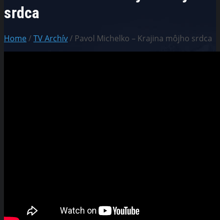
srdca
Home
/
TV Archív
/ Pavol Michelko – Krajina môjho srdca