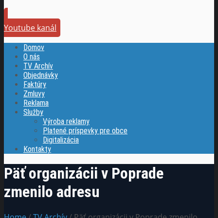
Youtube kanál
Domov
O nás
TV Archív
Objednávky
Faktúry
Zmluvy
Reklama
Služby
Výroba reklamy
Platené príspevky pre obce
Digitalizácia
Kontakty
Päť organizácii v Poprade
zmenilo adresu
Home
/
TV Archív
/ Päť organizácii v Poprade zmenilo