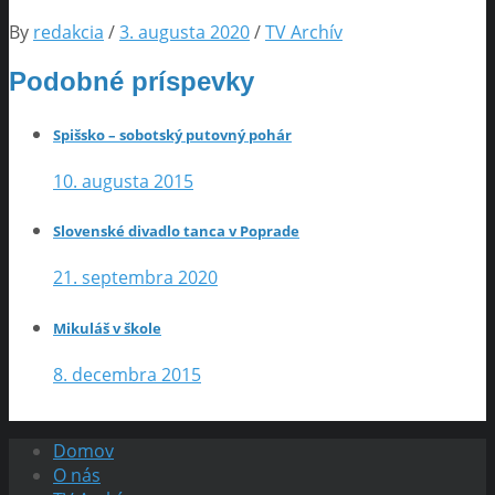
By
redakcia
/
3. augusta 2020
/
TV Archív
Podobné príspevky
Spišsko – sobotský putovný pohár
10. augusta 2015
Slovenské divadlo tanca v Poprade
21. septembra 2020
Mikuláš v škole
8. decembra 2015
Domov
O nás