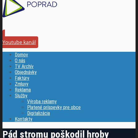
Youtube kanál
Domov
O nás
TV Archív
Objednávky
Faktúry
Zmluvy
Reklama
Služby
Výroba reklamy
Platené príspevky pre obce
Digitalizácia
Kontakty
Pád stromu poškodil hroby