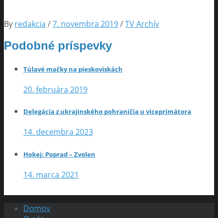
By
redakcia
/
7. novembra 2019
/
TV Archív
Podobné príspevky
Túlavé mačky na pieskoviskách
20. februára 2019
Delegácia z ukrajinského pohraničia u viceprimátora
14. decembra 2023
Hokej: Poprad – Zvolen
14. marca 2021
Domov