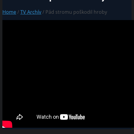
Home
/
TV Archív
/ Pád stromu poškodil hroby