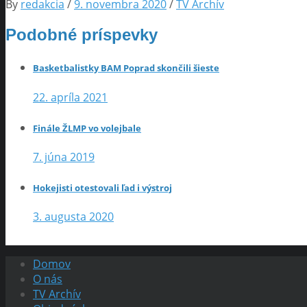
By
redakcia
/
9. novembra 2020
/
TV Archív
Podobné príspevky
Basketbalistky BAM Poprad skončili šieste
22. apríla 2021
Finále ŽLMP vo volejbale
7. júna 2019
Hokejisti otestovali ľad i výstroj
3. augusta 2020
Domov
O nás
TV Archív