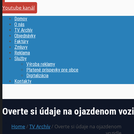
Youtube kanál
Domov
O nás
TV Archív
Objednávky
Faktúry
Zmluvy
Reklama
Služby
Výroba reklamy
Platené príspevky pre obce
Digitalizácia
Kontakty
Overte si údaje na ojazdenom vozi
Home
/
TV Archív
/ Overte si údaje na ojazdenom
vozidle