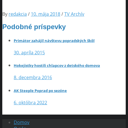
By
redakcia
/
10. mája 2018
/
TV Archív
Podobné príspevky
Primátor zahájil návštevu popradských škôl
30. apríla 2015
Hokejistky hostili chlapcov z detského domova
8. decembra 2016
AK Steeple Poprad po sezóne
6. októbra 2022
Domov