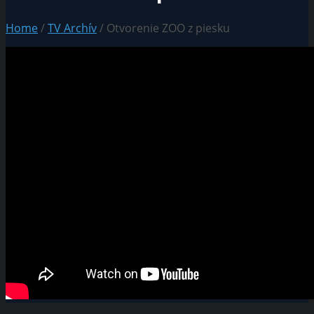
Home
/
TV Archív
/ Otvorenie ZOO z piesku