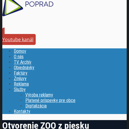
Youtube kanál
Domov
O nás
TV Archív
Objednávky
Faktúry
Zmluvy
Reklama
Služby
Výroba reklamy
Platené príspevky pre obce
Digitalizácia
Kontakty
Otvorenie ZOO z piesku