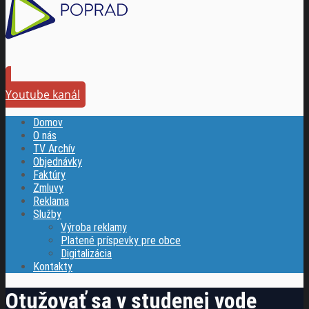
Youtube kanál
Domov
O nás
TV Archív
Objednávky
Faktúry
Zmluvy
Reklama
Služby
Výroba reklamy
Platené príspevky pre obce
Digitalizácia
Kontakty
Otužovať sa v studenej vode