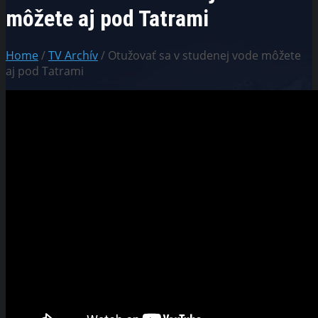
môžete aj pod Tatrami
Home
/
TV Archív
/ Otužovať sa v studenej vode môžete
aj pod Tatrami