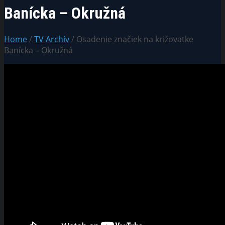
Banícka – Okružná
Home
/
TV Archív
/ Osadenie značiek na križovatke
Banícka – Okružná