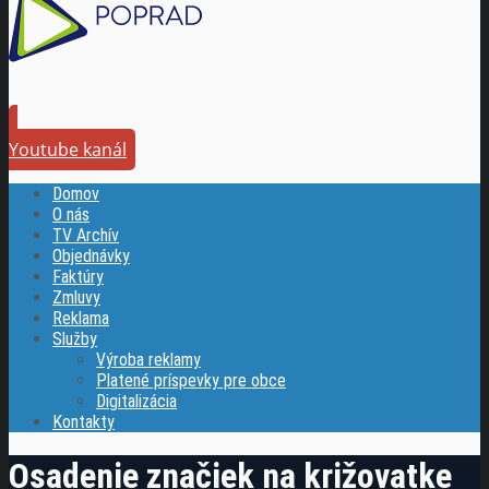
Youtube kanál
Domov
O nás
TV Archív
Objednávky
Faktúry
Zmluvy
Reklama
Služby
Výroba reklamy
Platené príspevky pre obce
Digitalizácia
Kontakty
Osadenie značiek na križovatke