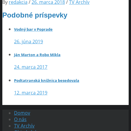
By
redakcia
/
26. marca 2018
/
TV Archív
Podobné príspevky
Vodný bar v Poprade
26. júna 2019
Ján Marton a Robo Mikla
24. marca 2017
Podtatranská knižnica besedovala
12. marca 2019
Domov
O nás
TV Archív