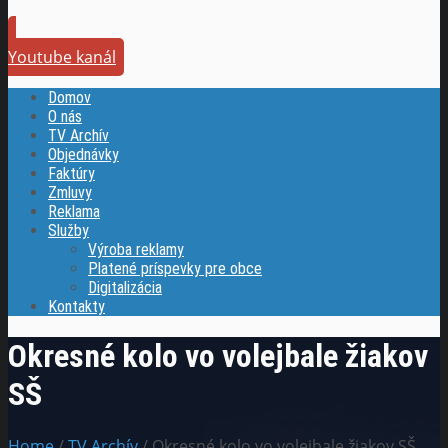
Youtube kanál
Domov
O nás
TV Archív
Objednávky
Faktúry
Zmluvy
Reklama
Služby
Výroba reklamy
Platené príspevky pre obce
Digitalizácia
Kontakty
Okresné kolo vo volejbale žiakov
SŠ
Home
/
TV Archív
/ Okresné kolo vo volejbale žiakov SŠ