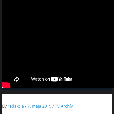
By
redakcia
/
7. mája 2019
/
TV Archív