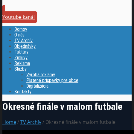
Youtube kanál
Domov
O nás
TV Archív
Objednávky
Faktúry
Zmluvy
Reklama
Služby
Výroba reklamy
Platené príspevky pre obce
Digitalizácia
Kontakty
Okresné finále v malom futbale
Home
/
TV Archív
/ Okresné finále v malom futbale