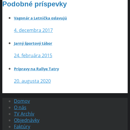
Podobné príspevky
Vagonár a Letnička oslavujú
4. decembra 2017
Jarný športový tábor
24. februára 2015
Prípravy na Rallye Tatry
20. augusta 2020
Domov
O nás
TV Archív
Objednávky
Faktúry