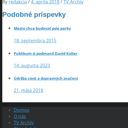
By
redakcia
/
4. apríla 2018
/
TV Archív
Podobné príspevky
Mesto chce budovať psie parky
18. septembra 2015
Publikum si podmanil David Koller
14. augusta 2023
Údržba ciest a dopravných značení
21. mája 2018
Domov
O nás
TV Archív