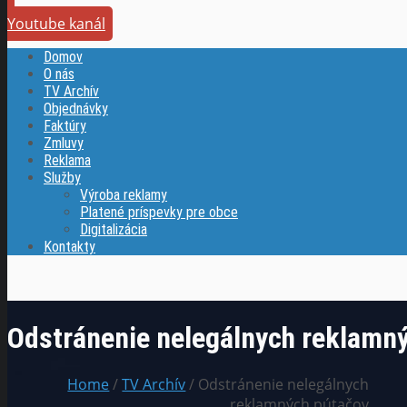
Youtube kanál
Domov
O nás
TV Archív
Objednávky
Faktúry
Zmluvy
Reklama
Služby
Výroba reklamy
Platené príspevky pre obce
Digitalizácia
Kontakty
Odstránenie nelegálnych reklamn
Home
/
TV Archív
/ Odstránenie nelegálnych
reklamných pútačov