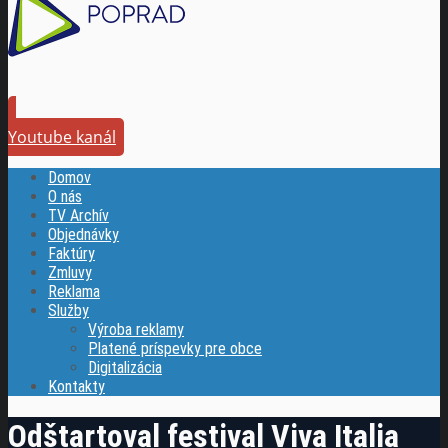
Youtube kanál
Domov
O nás
TV Archív
Objednávky
Faktúry
Zmluvy
Reklama
Služby
Výroba reklamy
Platené príspevky pre obce
Digitalizácia
Kontakty
Odštartoval festival Viva Italia