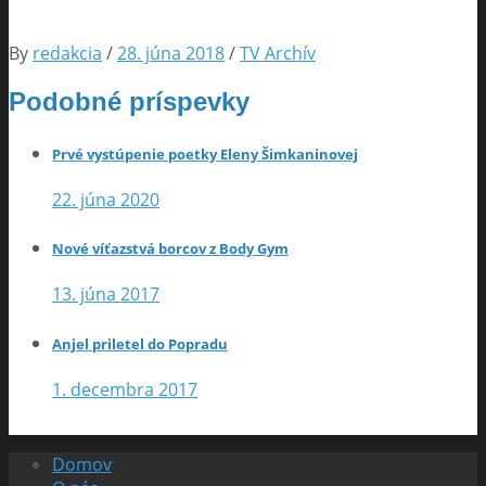
By
redakcia
/
28. júna 2018
/
TV Archív
Podobné príspevky
Prvé vystúpenie poetky Eleny Šimkaninovej
22. júna 2020
Nové víťazstvá borcov z Body Gym
13. júna 2017
Anjel priletel do Popradu
1. decembra 2017
Domov