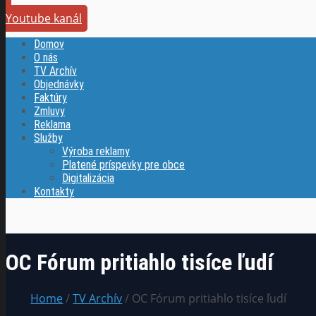
Youtube kanál
Domov
O nás
TV Archív
Objednávky
Faktúry
Zmluvy
Reklama
Služby
Výroba reklamy
Platené príspevky pre obce
Digitalizácia
Kontakty
OC Fórum pritiahlo tisíce ľudí
Home
/
TV Archív
/ OC Fórum pritiahlo tisíce ľudí