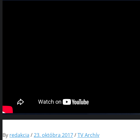
By
redakcia
/
23. októbra 2017
/
TV Archív