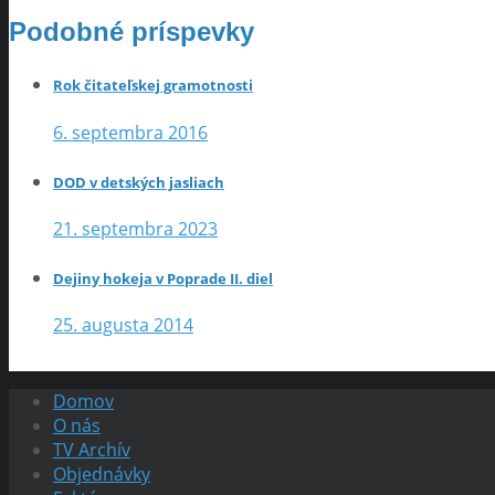
Podobné príspevky
Rok čitateľskej gramotnosti
6. septembra 2016
DOD v detských jasliach
21. septembra 2023
Dejiny hokeja v Poprade II. diel
25. augusta 2014
Domov
O nás
TV Archív
Objednávky