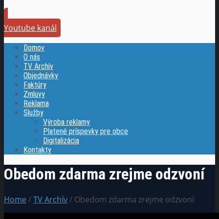
Youtube kanál
Domov
O nás
TV Archív
Objednávky
Faktúry
Zmluvy
Reklama
Služby
Výroba reklamy
Platené príspevky pre obce
Digitalizácia
Kontakty
Obedom zdarma zrejme odzvoní
Home
/
TV Archív
/ Obedom zdarma zrejme odzvoní