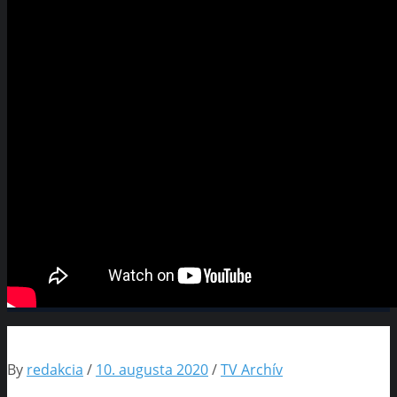
By
redakcia
/
10. augusta 2020
/
TV Archív