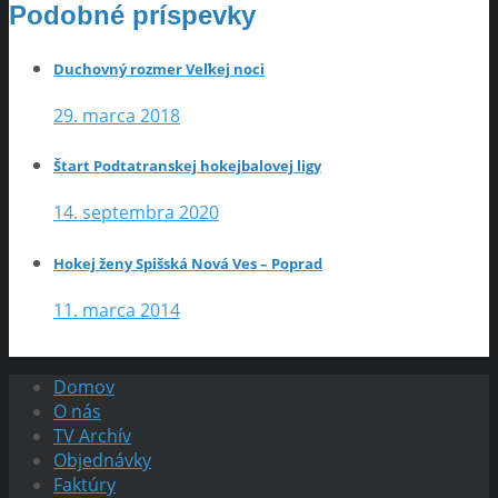
Podobné príspevky
Duchovný rozmer Veľkej noci
29. marca 2018
Štart Podtatranskej hokejbalovej ligy
14. septembra 2020
Hokej ženy Spišská Nová Ves – Poprad
11. marca 2014
Domov
O nás
TV Archív
Objednávky
Faktúry