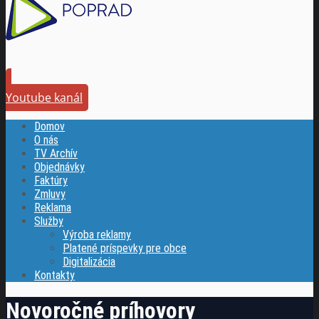
Youtube kanál
Domov
O nás
TV Archív
Objednávky
Faktúry
Zmluvy
Reklama
Služby
Výroba reklamy
Platené príspevky pre obce
Digitalizácia
Kontakty
Novoročné príhovory