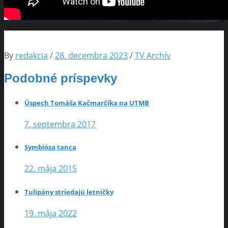
By
redakcia
/
28. decembra 2023
/
TV Archív
Podobné príspevky
Úspech Tomáša Kačmarčíka na UTMB
7. septembra 2017
Symbióza tanca
22. mája 2015
Tulipány striedajú letničky
19. mája 2022