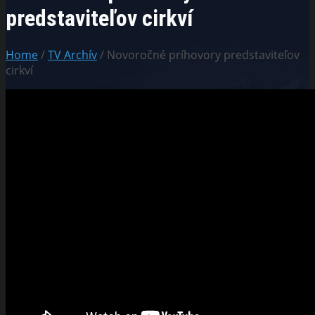
predstaviteľov cirkví
Home
/
TV Archív
/ Novoročné príhovory predstaviteľov
cirkví