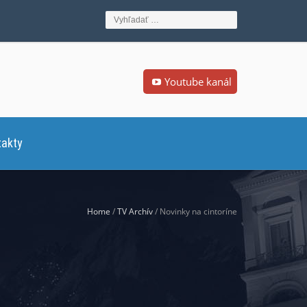
Youtube kanál
takty
Home
/
TV Archív
/ Novinky na cintoríne