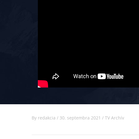
By
redakcia
/
30. septembra 2021
/
TV Archív