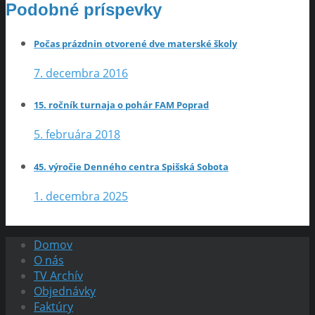
Podobné príspevky
Počas prázdnin otvorené dve materské školy
7. decembra 2016
15. ročník turnaja o pohár FAM Poprad
5. februára 2018
45. výročie Denného centra Spišská Sobota
1. decembra 2025
Domov
O nás
TV Archív
Objednávky
Faktúry