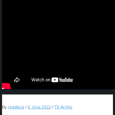
By
redakcia
/
6. júna 2022
/
TV Archív