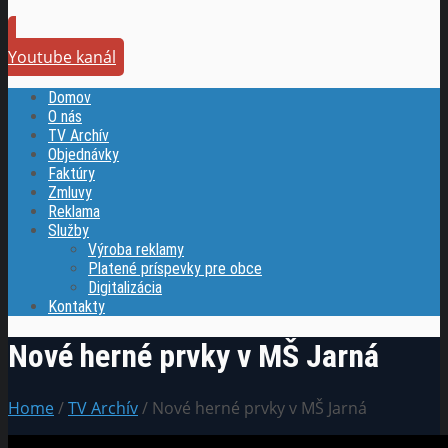
Youtube kanál
Domov
O nás
TV Archív
Objednávky
Faktúry
Zmluvy
Reklama
Služby
Výroba reklamy
Platené príspevky pre obce
Digitalizácia
Kontakty
Nové herné prvky v MŠ Jarná
Home
/
TV Archív
/ Nové herné prvky v MŠ Jarná