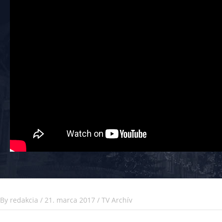
By
redakcia
/
21. marca 2017
/
TV Archív