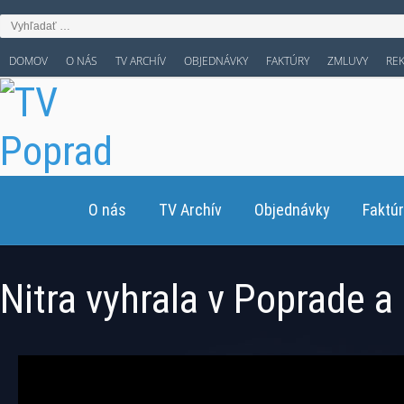
DOMOV
O NÁS
TV ARCHÍV
OBJEDNÁVKY
FAKTÚRY
ZMLUVY
RE
O nás
TV Archív
Objednávky
Faktú
Nitra vyhrala v Poprade a