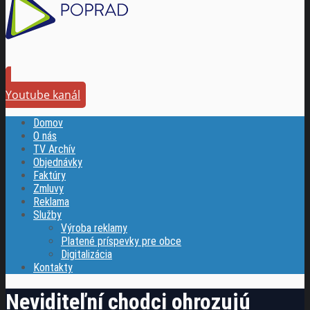
Youtube kanál
Domov
O nás
TV Archív
Objednávky
Faktúry
Zmluvy
Reklama
Služby
Výroba reklamy
Platené príspevky pre obce
Digitalizácia
Kontakty
Neviditeľní chodci ohrozujú