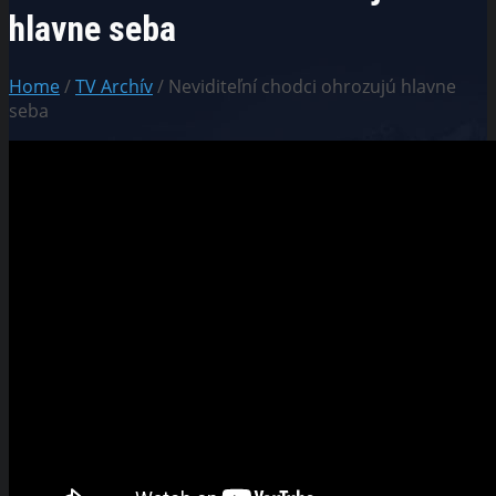
hlavne seba
Home
/
TV Archív
/ Neviditeľní chodci ohrozujú hlavne
seba