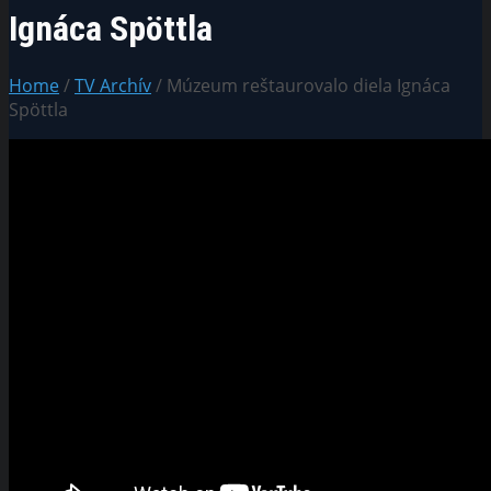
Ignáca Spöttla
Home
/
TV Archív
/ Múzeum reštaurovalo diela Ignáca
Spöttla