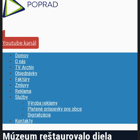
Youtube kanál
Domov
O nás
TV Archív
Objednávky
Faktúry
Zmluvy
Reklama
Služby
Výroba reklamy
Platené príspevky pre obce
Digitalizácia
Kontakty
Múzeum reštaurovalo diela