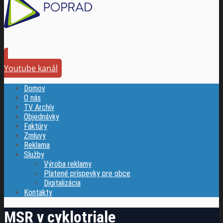
Youtube kanál
Domov
O nás
TV Archív
Objednávky
Faktúry
Zmluvy
Reklama
Služby
Výroba reklamy
Platené príspevky pre obce
Digitalizácia
Kontakty
MSR v cyklotriale