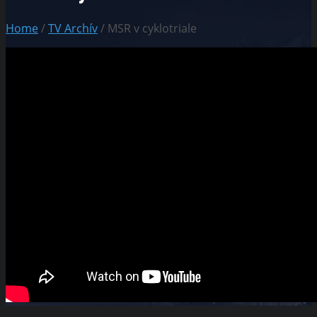
Home
/
TV Archív
/ MSR v cyklotriale