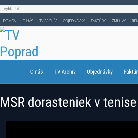
DOMOV
O NÁS
TV ARCHÍV
OBJEDNÁVKY
FAKTÚRY
ZMLUVY
RE
O nás
TV Archív
Objednávky
Faktú
MSR dorasteniek v tenise