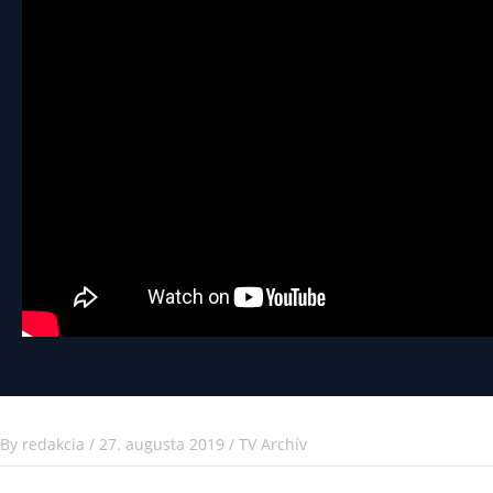
By
redakcia
/
27. augusta 2019
/
TV Archív