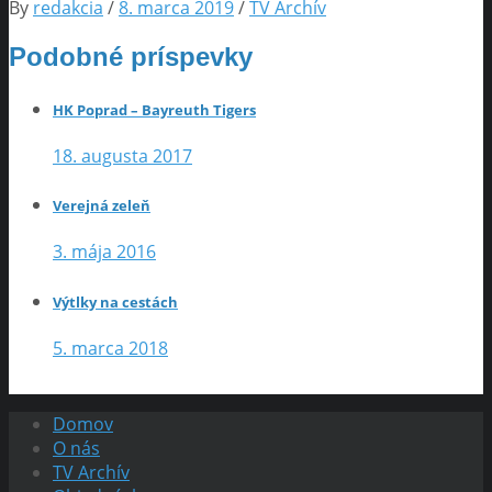
By
redakcia
/
8. marca 2019
/
TV Archív
Podobné príspevky
HK Poprad – Bayreuth Tigers
18. augusta 2017
Verejná zeleň
3. mája 2016
Výtlky na cestách
5. marca 2018
Domov
O nás
TV Archív