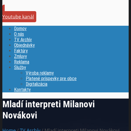
Youtube kanál
Domov
O nás
TV Archív
Objednávky
Faktúry
Zmluvy
Reklama
Služby
Výroba reklamy
Platené príspevky pre obce
Digitalizácia
Kontakty
Mladí interpreti Milanovi
Novákovi
Home
/
TV Archív
/ Mladí interpreti Milanovi Novákovi