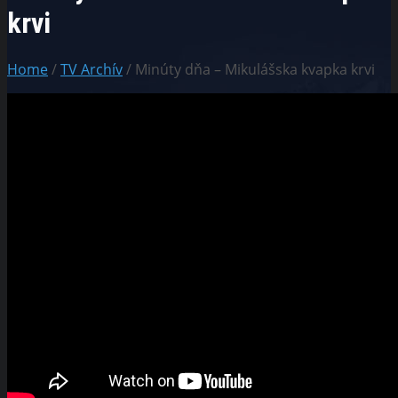
krvi
Home
/
TV Archív
/ Minúty dňa – Mikulášska kvapka krvi