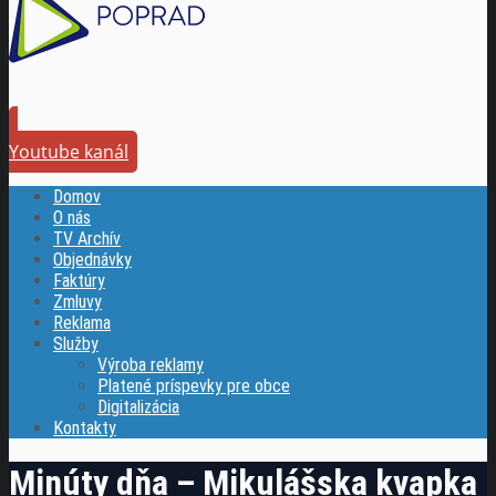
Youtube kanál
Domov
O nás
TV Archív
Objednávky
Faktúry
Zmluvy
Reklama
Služby
Výroba reklamy
Platené príspevky pre obce
Digitalizácia
Kontakty
Minúty dňa – Mikulášska kvapka