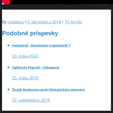
By
redakcia
/
6. decembra 2018
/
TV Archív
Podobné príspevky
Fotosúťaž „Manželský trojuholník“?
20. mája 2022
Aplikácia Poprad – Zakopané
25. mája 2018
Štrajk študentov proti klimatickým zmenám
27. septembra 2019