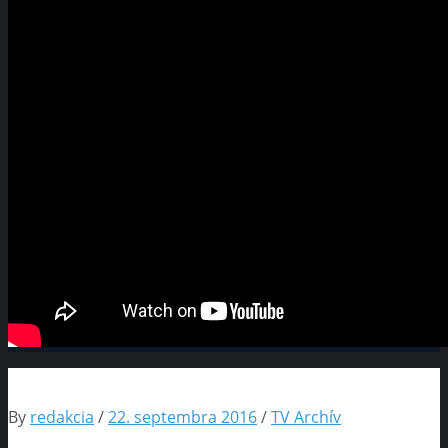
By
redakcia
/
22. septembra 2016
/
TV Archív