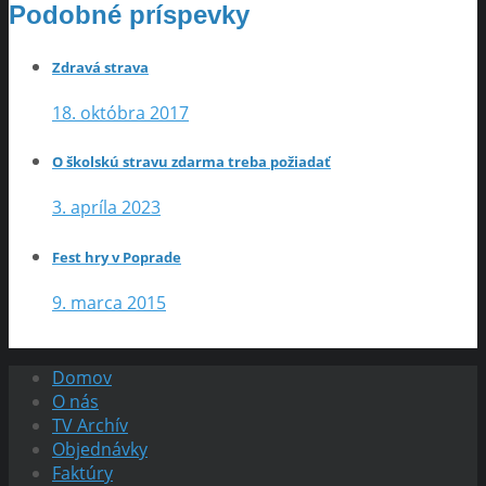
Podobné príspevky
Zdravá strava
18. októbra 2017
O školskú stravu zdarma treba požiadať
3. apríla 2023
Fest hry v Poprade
9. marca 2015
Domov
O nás
TV Archív
Objednávky
Faktúry