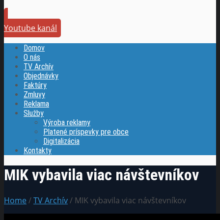
Youtube kanál
Domov
O nás
TV Archív
Objednávky
Faktúry
Zmluvy
Reklama
Služby
Výroba reklamy
Platené príspevky pre obce
Digitalizácia
Kontakty
MIK vybavila viac návštevníkov
Home
/
TV Archív
/ MIK vybavila viac návštevníkov