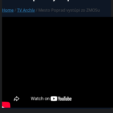
Home
/
TV Archív
/ Mesto Poprad vystúpi zo ZMOSu