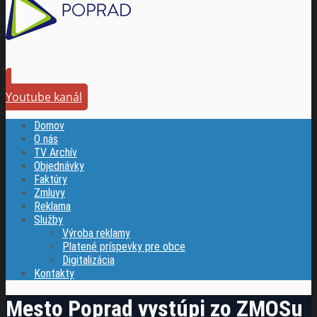
Youtube kanál
Domov
O nás
TV Archív
Objednávky
Faktúry
Zmluvy
Reklama
Služby
Výroba reklamy
Platené príspevky pre obce
Digitalizácia
Kontakty
Mesto Poprad vystúpi zo ZMOSu