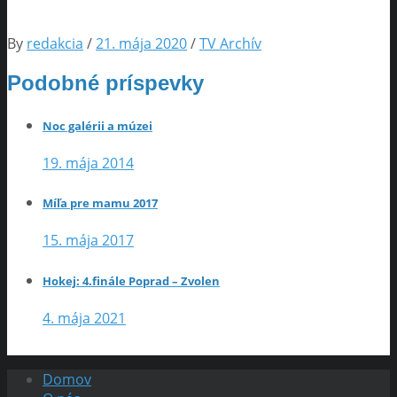
By
redakcia
/
21. mája 2020
/
TV Archív
Podobné príspevky
Noc galérii a múzei
19. mája 2014
Míľa pre mamu 2017
15. mája 2017
Hokej: 4.finále Poprad – Zvolen
4. mája 2021
Domov