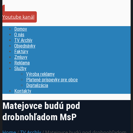
Youtube kanál
Domov
O nás
TV Archív
Objednávky
Faktúry
Zmluvy
Reklama
Služby
Výroba reklamy
Platené príspevky pre obce
Digitalizácia
Kontakty
Matejovce budú pod
drobnohľadom MsP
Home
/
TV Archív
/ Matejovce budú pod drobnohľadom