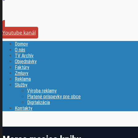
Youtube kanál
Domov
O nás
TV Archív
Objednávky
Faktúry
Zmluvy
Reklama
Služby
Výroba reklamy
Platené príspevky pre obce
Digitalizácia
Kontakty