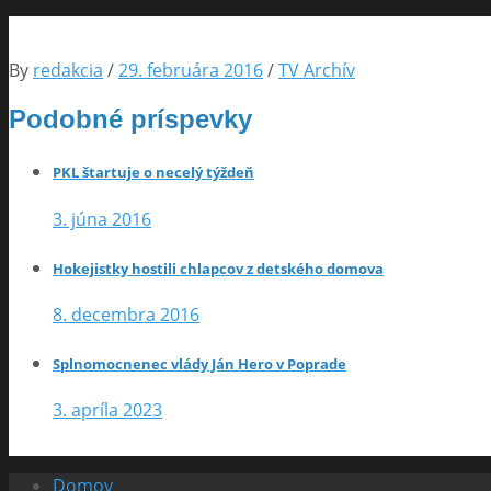
By
redakcia
/
29. februára 2016
/
TV Archív
Podobné príspevky
PKL štartuje o necelý týždeň
3. júna 2016
Hokejistky hostili chlapcov z detského domova
8. decembra 2016
Splnomocnenec vlády Ján Hero v Poprade
3. apríla 2023
Domov