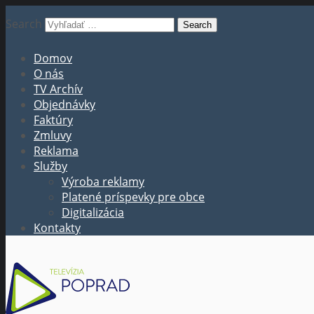
Search
Domov
O nás
TV Archív
Objednávky
Faktúry
Zmluvy
Reklama
Služby
Výroba reklamy
Platené príspevky pre obce
Digitalizácia
Kontakty