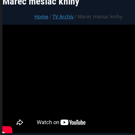
Marec mesiac knihy
Home
/
TV Archív
/ Marec mesiac knihy