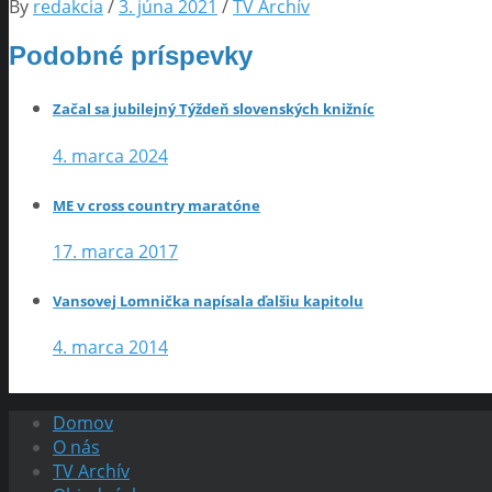
By
redakcia
/
3. júna 2021
/
TV Archív
Podobné príspevky
Začal sa jubilejný Týždeň slovenských knižníc
4. marca 2024
ME v cross country maratóne
17. marca 2017
Vansovej Lomnička napísala ďalšiu kapitolu
4. marca 2014
Domov
O nás
TV Archív