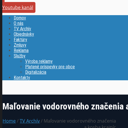
Youtube kanál
Domov
O nás
TV Archív
Objednávky
Faktúry
Zmluvy
Reklama
Služby
Výroba reklamy
Platené príspevky pre obce
Digitalizácia
Kontakty
Maľovanie vodorovného značenia a
Home
/
TV Archív
/ Maľovanie vodorovného značenia
a kosba krajníc