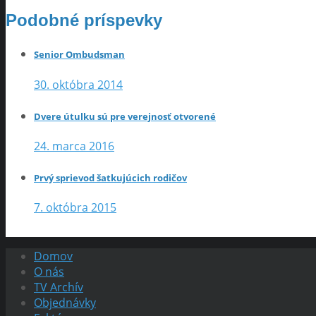
Podobné príspevky
Senior Ombudsman
30. októbra 2014
Dvere útulku sú pre verejnosť otvorené
24. marca 2016
Prvý sprievod šatkujúcich rodičov
7. októbra 2015
Domov
O nás
TV Archív
Objednávky