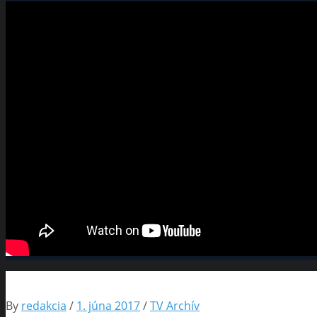
By
redakcia
/
1. júna 2017
/
TV Archív