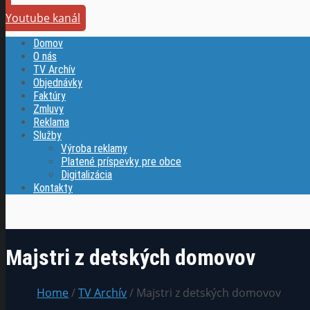
Youtube kanál
Domov
O nás
TV Archív
Objednávky
Faktúry
Zmluvy
Reklama
Služby
Výroba reklamy
Platené príspevky pre obce
Digitalizácia
Kontakty
Majstri z detských domovov
Home
/
TV Archív
/ Majstri z detských domovov