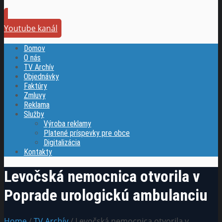
Youtube kanál
Domov
O nás
TV Archív
Objednávky
Faktúry
Zmluvy
Reklama
Služby
Výroba reklamy
Platené príspevky pre obce
Digitalizácia
Kontakty
Levočská nemocnica otvorila v
Poprade urologickú ambulanciu
Home
/
TV Archív
/ Levočská nemocnica otvorila v