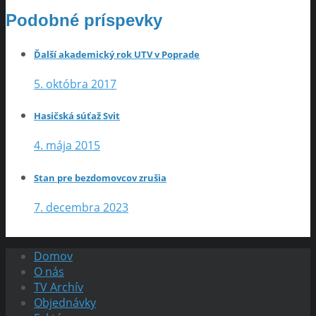
Podobné príspevky
Ďalší akademický rok UTV v Poprade
5. októbra 2017
Hasičská súťaž Svit
4. mája 2015
Stan pre bezdomovcov zrušia
7. decembra 2023
Domov
O nás
TV Archív
Objednávky