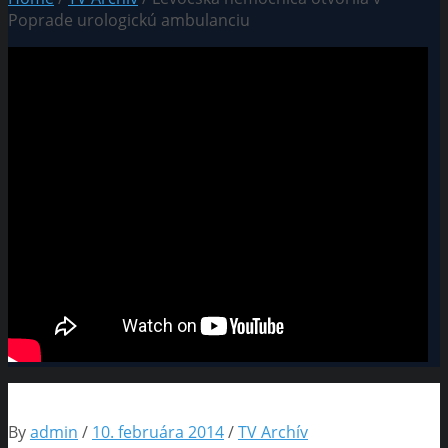
Poprade urologickú ambulanciu
By
admin
/
10. februára 2014
/
TV Archív