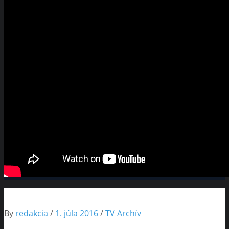
By
redakcia
/
1. júla 2016
/
TV Archív