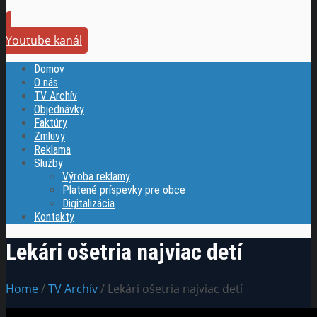
Youtube kanál
Domov
O nás
TV Archív
Objednávky
Faktúry
Zmluvy
Reklama
Služby
Výroba reklamy
Platené príspevky pre obce
Digitalizácia
Kontakty
Lekári ošetria najviac detí
Home
/
TV Archív
/ Lekári ošetria najviac detí