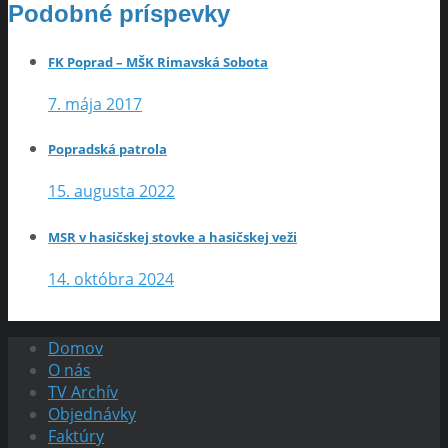
Podobné príspevky
FK Poprad – MŠK Rimavská Sobota
7. mája 2017
Popradská patrola
15. augusta 2022
MSR v hasičskej stovke a hasičskej veži
14. októbra 2024
Domov
O nás
TV Archív
Objednávky
Faktúry