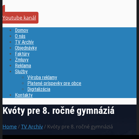
Youtube kanál
Domov
O nás
TV Archív
Objednávky
Faktúry
Zmluvy
Reklama
Služby
Výroba reklamy
Platené príspevky pre obce
Digitalizácia
Kontakty
Kvóty pre 8. ročné gymnáziá
Home
/
TV Archív
/ Kvóty pre 8. ročné gymnáziá