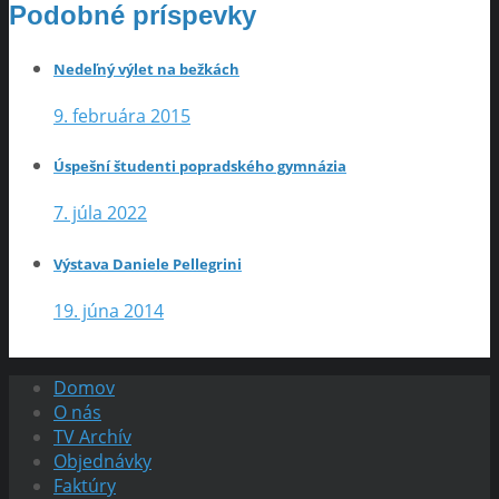
Podobné príspevky
Nedeľný výlet na bežkách
9. februára 2015
Úspešní študenti popradského gymnázia
7. júla 2022
Výstava Daniele Pellegrini
19. júna 2014
Domov
O nás
TV Archív
Objednávky
Faktúry