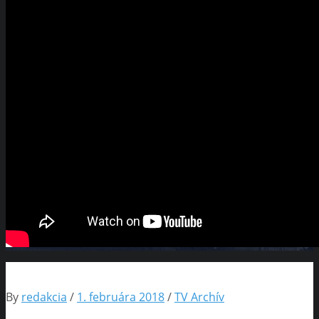
By
redakcia
/
1. februára 2018
/
TV Archív