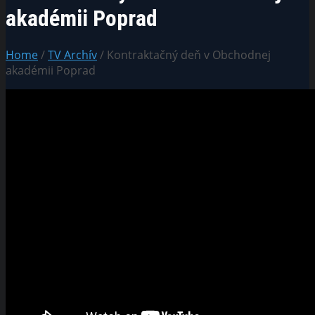
akadémii Poprad
Home
/
TV Archív
/ Kontraktačný deň v Obchodnej
akadémii Poprad