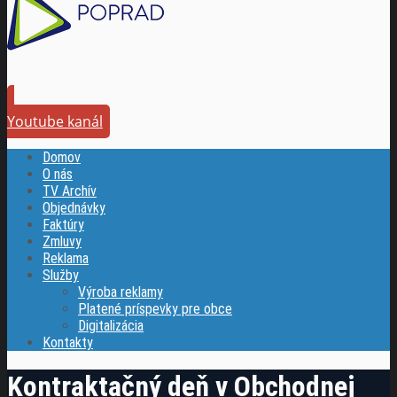
Youtube kanál
Domov
O nás
TV Archív
Objednávky
Faktúry
Zmluvy
Reklama
Služby
Výroba reklamy
Platené príspevky pre obce
Digitalizácia
Kontakty
Kontraktačný deň v Obchodnej