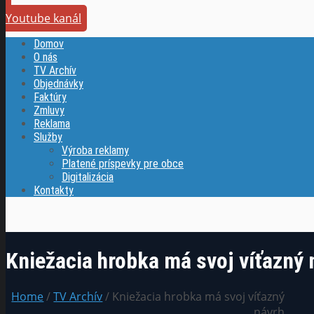
Youtube kanál
Domov
O nás
TV Archív
Objednávky
Faktúry
Zmluvy
Reklama
Služby
Výroba reklamy
Platené príspevky pre obce
Digitalizácia
Kontakty
Kniežacia hrobka má svoj víťazný 
Home
/
TV Archív
/ Kniežacia hrobka má svoj víťazný
návrh