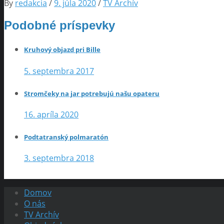
By
redakcia
/
9. júla 2020
/
TV Archív
Podobné príspevky
Kruhový objazd pri Bille
5. septembra 2017
Stromčeky na jar potrebujú našu opateru
16. apríla 2020
Podtatranský polmaratón
3. septembra 2018
Domov
O nás
TV Archív