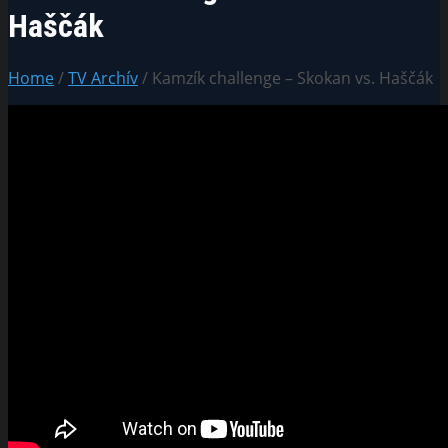
Haščák
Home
/
TV Archív
/ Kamzík challenge – Skokan vs. Haščák