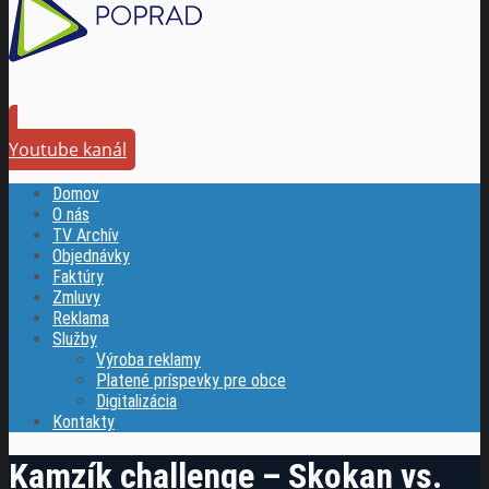
Youtube kanál
Domov
O nás
TV Archív
Objednávky
Faktúry
Zmluvy
Reklama
Služby
Výroba reklamy
Platené príspevky pre obce
Digitalizácia
Kontakty
Kamzík challenge – Skokan vs.