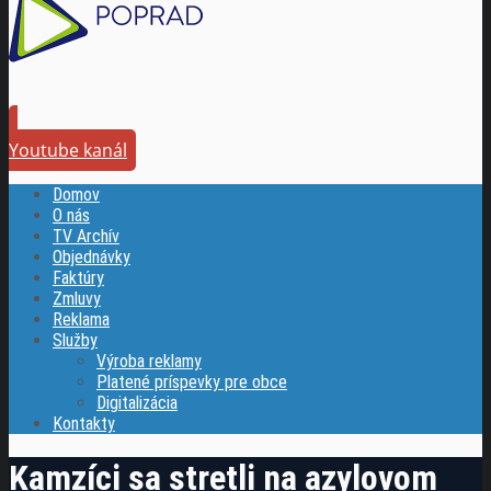
Youtube kanál
Domov
O nás
TV Archív
Objednávky
Faktúry
Zmluvy
Reklama
Služby
Výroba reklamy
Platené príspevky pre obce
Digitalizácia
Kontakty
Kamzíci sa stretli na azylovom