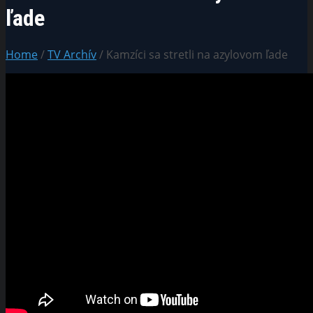
ľade
Home
/
TV Archív
/ Kamzíci sa stretli na azylovom ľade