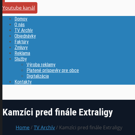
Youtube kanál
Domov
O nás
TV Archív
Objednávky
Faktúry
Zmluvy
Reklama
Služby
Výroba reklamy
Platené príspevky pre obce
Digitalizácia
Kontakty
Kamzíci pred finále Extraligy
Home
/
TV Archív
/ Kamzíci pred finále Extraligy