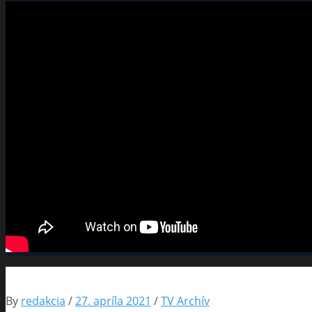
By
redakcia
/
27. apríla 2021
/
TV Archív