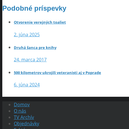
Podobné príspevky
Otvorenie verejných toaliet
2. júna 2025
Druhá šanca pre knihy
24. marca 2017
500 kilometrov ukrojili veteranisti aj v Poprade
6. júna 2024
Domov
O nás
TV Archív
Objednávky