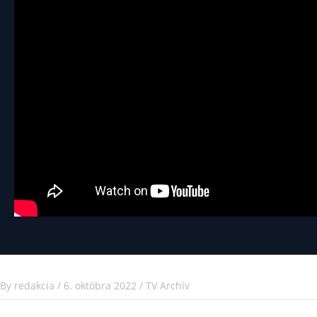
By
redakcia
/
6. októbra 2022
/
TV Archív