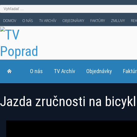
DOMOV
O NÁS
TV ARCHÍV
OBJEDNÁVKY
FAKTÚRY
ZMLUVY
RE
O nás
TV Archív
Objednávky
Faktú
Jazda zručnosti na bicykl