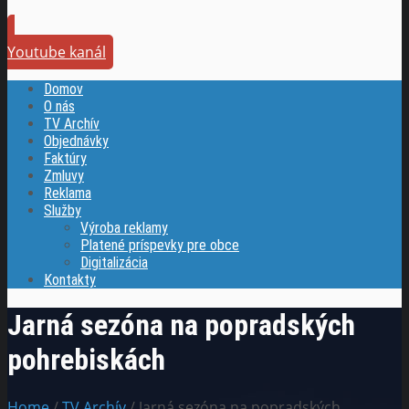
Youtube kanál
Domov
O nás
TV Archív
Objednávky
Faktúry
Zmluvy
Reklama
Služby
Výroba reklamy
Platené príspevky pre obce
Digitalizácia
Kontakty
Jarná sezóna na popradských
pohrebiskách
Home
/
TV Archív
/ Jarná sezóna na popradských