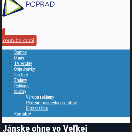
Youtube kanál
Domov
O nás
TV Archív
Objednávky
Faktúry
Zmluvy
Reklama
Služby
Výroba reklamy
Platené príspevky pre obce
Digitalizácia
Kontakty
Jánske ohne vo Veľkej