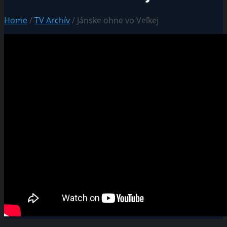
Home
/
TV Archív
/ Jánske ohne vo Veľkej