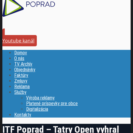
Youtube kanál
Domov
O nás
TV Archív
Objednávky
Faktúry
Zmluvy
Reklama
Služby
Výroba reklamy
Platené príspevky pre obce
Digitalizácia
Kontakty
ITF Poprad – Tatry Open vyhral