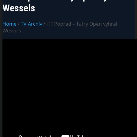
Wessels
Home
/
TV Archív
/ ITF Poprad – Tatry Open vyhral
Wessels