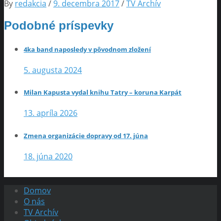
By
redakcia
/
9. decembra 2017
/
TV Archív
Podobné príspevky
4ka band naposledy v pôvodnom zložení
5. augusta 2024
Milan Kapusta vydal knihu Tatry – koruna Karpát
13. apríla 2026
Zmena organizácie dopravy od 17. júna
18. júna 2020
Domov
O nás
TV Archív