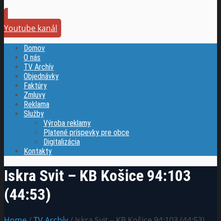
Youtube kanál
Domov
O nás
TV Archív
Objednávky
Faktúry
Zmluvy
Reklama
Služby
Výroba reklamy
Platené príspevky pre obce
Digitalizácia
Kontakty
Iskra Svit – KB Košice 94:103
(44:53)
Home
/
TV Archív
/ Iskra Svit – KB Košice 94:103 (44:53)