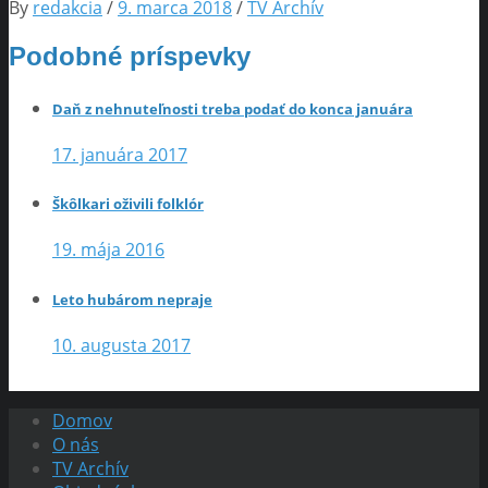
By
redakcia
/
9. marca 2018
/
TV Archív
Podobné príspevky
Daň z nehnuteľnosti treba podať do konca januára
17. januára 2017
Škôlkari oživili folklór
19. mája 2016
Leto hubárom nepraje
10. augusta 2017
Domov
O nás
TV Archív