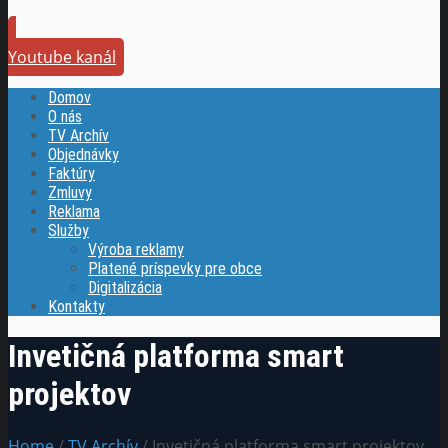
Youtube kanál
Domov
O nás
TV Archív
Objednávky
Faktúry
Zmluvy
Reklama
Služby
Výroba reklamy
Platené príspevky pre obce
Digitalizácia
Kontakty
Invetičná platforma smart
projektov
Home
/
TV Archív
/ Invetičná platforma smart projektov