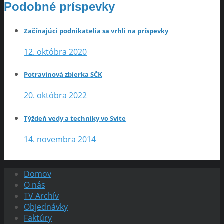
Podobné príspevky
Začínajúci podnikatelia sa vrhli na príspevky
12. októbra 2020
Potravinová zbierka SČK
20. októbra 2022
Týždeň vedy a techniky vo Svite
14. novembra 2014
Domov
O nás
TV Archív
Objednávky
Faktúry