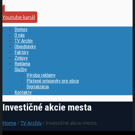
Youtube kanál
Domov
O nás
TV Archív
Objednávky
Faktúry
Zmluvy
Reklama
Služby
Výroba reklamy
Platené príspevky pre obce
Digitalizácia
Kontakty
Investičné akcie mesta
Home
/
TV Archív
/ Investičné akcie mesta