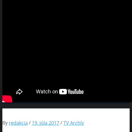
By
redakcia
/
19. júla 2017
/
TV Archív