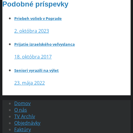
Podobné príspevky
Priebeh volieb v Poprade
2. októbra 2023
Prijatie izraelského veľvyslanca
18. októbra 2017
Seniori vyrazili na výlet
23. mája 2022
Domov
O nás
TV Archív
Objednávky
Faktúry