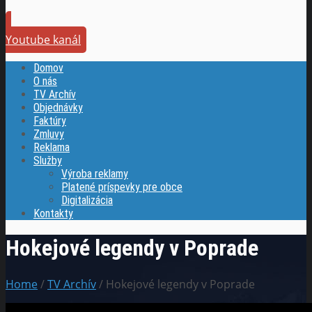
Youtube kanál
Domov
O nás
TV Archív
Objednávky
Faktúry
Zmluvy
Reklama
Služby
Výroba reklamy
Platené príspevky pre obce
Digitalizácia
Kontakty
Hokejové legendy v Poprade
Home
/
TV Archív
/ Hokejové legendy v Poprade