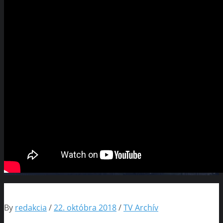
By
redakcia
/
22. októbra 2018
/
TV Archív